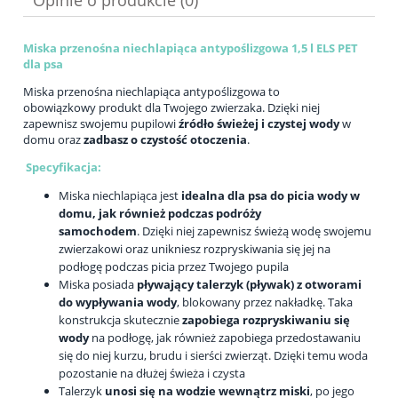
Miska przenośna niechlapiąca antypoślizgowa 1,5 l ELS PET
dla psa
Miska przenośna niechlapiąca antypoślizgowa to
obowiązkowy produkt dla Twojego zwierzaka. Dzięki niej
zapewnisz swojemu pupilowi
źródło świeżej i czystej wody
w
domu oraz
zadbasz o czystość otoczenia
.
Specyfikacja:
Miska niechlapiąca jest
idealna dla psa do picia wody w
domu, jak również podczas podróży
samochodem
.
Dzięki niej zapewnisz świeżą wodę swojemu
zwierzakowi oraz unikniesz rozpryskiwania się jej na
podłogę podczas picia przez Twojego pupila
Miska posiada
pływający talerzyk (pływak) z otworami
do wypływania wody
, blokowany przez nakładkę. Taka
konstrukcja skutecznie
zapobiega rozpryskiwaniu się
wody
na podłogę, jak również
zapobiega przedostawaniu
się do niej kurzu, brudu i sierści zwierząt. Dzięki temu woda
pozostanie na dłużej świeża i czysta
Talerzyk
unosi się na wodzie wewnątrz miski
, po jego