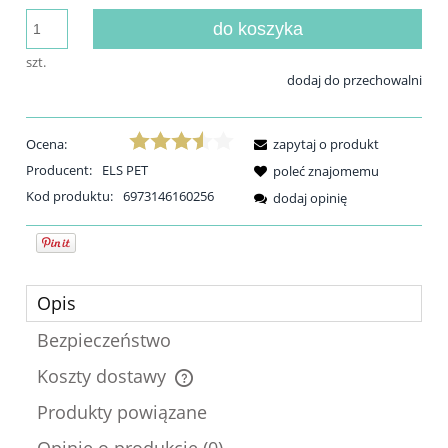
do koszyka
szt.
dodaj do przechowalni
Ocena:
zapytaj o produkt
Producent:
ELS PET
poleć znajomemu
Kod produktu:
6973146160256
dodaj opinię
Opis
Bezpieczeństwo
Koszty dostawy
Cena nie zawiera ewentualnych kosztów płatności
Produkty powiązane
Opinie o produkcie (0)