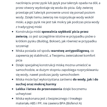
naciśnięciu przez pysk lub język psa talerzyk opada na dół, a
przez otwory wydostaje się woda do picia. Gdy zwierzę
przestaje pić talerzyk ponownie unosi się ponad poziom
wody. Dzięki temu zwierzę nie rozpryskuje wody wokół
miski, a jego pysk nie jest tak mokry jak podczas picia wody
z tradycyjnej miski
Konstrukcja miski
spowalnia szybkość picia przez
zwierzę
, co jest szczególnie istotne w przypadku psów o
krótkim pysku (Buldog, Bokser), jak również w przypadku
szczeniąt
Miska posiada od spodu
warstwę antypoślizgową
, co
zapewnia jej stabilność, a Twojemu zwierzakowi komfort
picia
Dzięki specjalnej konstrukcji miskę można umieścić w
samochodzie, w dużym stopniu zapobiega rozpryskiwaniu
się wody, nawet podczas jazdy samochodem
Miska może być wykorzystana zarówno
do wody, jak i do
suchej oraz mokrej karmy
Lekka i łatwa do przenoszenia
dzięki bocznemu
uchwytowi
Miska wykonana jest z bezpiecznego i trwałego
materiału ABS i PP, nie zawiera BPA (Bisfenol A)