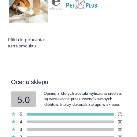
Pliki do pobrania:
Karta produktu
Ocena sklepu
Opinie, z których została wyliczona średnia,
5.0
są wystawione przez zweryfikowanych
klientów, którzy dokonali zakupu w sklepie.
5
(7)
4
(0)
3
(0)
(0)