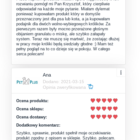
rozwianiu pomógł mi Pan Krzysztof, który cierpliwie
odpowiadał na każde moje pytanie. Miałam dylemat
ponieważ kupowałam produkt który w domyśle
przeznaczony jest dla psa lub kota, a ja kupowałam
podajnik dla dwóch wolno-wybiegowych królików. Za
pierwszym razem były mocno przerażone głośnym
obijaniem granulatu o miskę, ale szybko załapały
system. Teraz nie muszę się martwić, że zostając dłużej
w pracy moje króliki będą siedziały głodne :) Mam też
pełny pogląd na to co dzieje się w pokoju. W całego
serca polecam!
Ana
Dodano: 2021-03-15
Opinia zweryfikowana
Ocena produktu:
Ocena sklepu:
Ocena dostawy:
Dodatkowy komentarz:
Szybko, sprawnie, produkt spełnił moje oczekiwanie.
produkt zgodny z opisem w sklepie. Szybko. polecam.