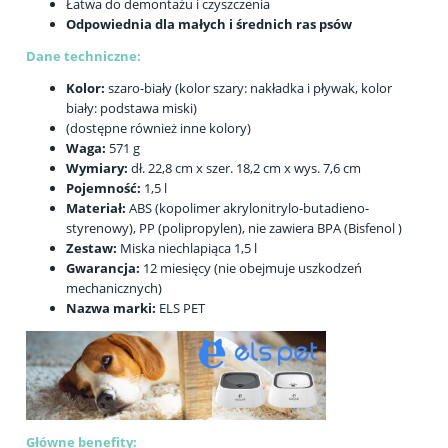
Łatwa do demontażu i czyszczenia
Odpowiednia dla małych i średnich ras psów
Dane techniczne:
Kolor:
szaro-biały (kolor
szary: nakładka i pływak, kolor
biały: podstawa miski)
(dostępne również inne kolory)
Waga:
571 g
Wymiary:
dł. 22,8 cm x szer. 18,2 cm x wys. 7,6 cm
Pojemność:
1,5 l
Materiał:
ABS (kopolimer akrylonitrylo-butadieno-
styrenowy), PP (polipropylen), nie zawiera BPA (Bisfenol )
Zestaw:
Miska niechlapiąca 1,5 l
Gwarancja:
12 miesięcy (nie obejmuje uszkodzeń
mechanicznych)
Nazwa marki:
ELS PET
Główne benefity: